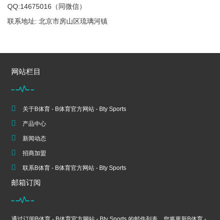
QQ:14675016（同微信）
联系地址: 北京市房山区琉璃河镇
网站栏目
关于B体育 - B体育官方网站 - Bty Sports
产品中心
新闻动态
招商加盟
联系B体育 - B体育官方网站 - Bty Sports
邮箱订阅
通过订阅B体育 - B体育官方网站 - Bty Sports 的邮件列表，您将更新B体育 -