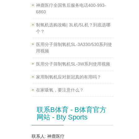
神鹿医疗全国售后服务电话400-993-
6860
制氧机选购攻略| 3L机/5L机？到底选哪
个？
医用分子筛制氧机SL-3A330/530系列使
用视频
医用分子筛制氧机SL-3W系列使用视频
家用制氧机应对新冠真的有用吗？
在家吸氧，要注意什么？
联系B体育 - B体育官方
网站 - Bty Sports
联系人: 神鹿医疗