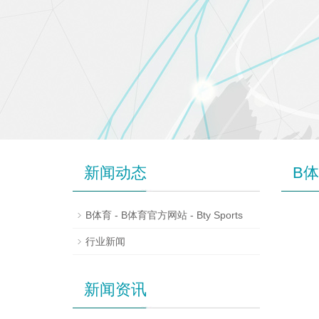
新闻动态
B体
B体育 - B体育官方网站 - Bty Sports
行业新闻
新闻资讯