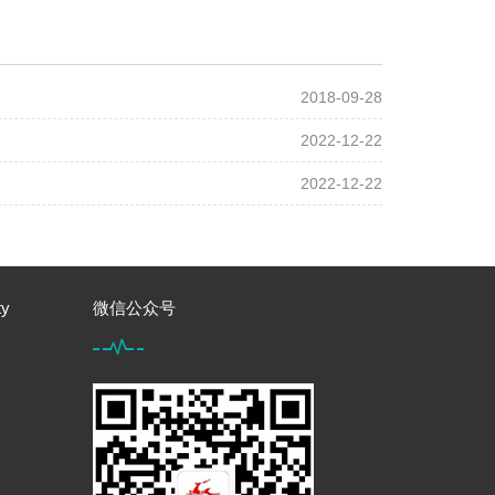
2018-09-28
2022-12-22
2022-12-22
y
微信公众号