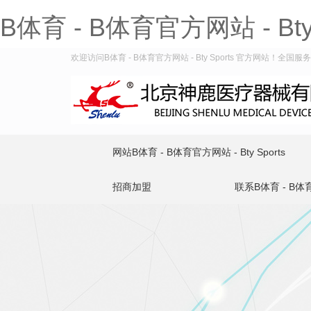
B体育 - B体育官方网站 - Bty 
欢迎访问B体育 - B体育官方网站 - Bty Sports 官方网站！全国服务热
网站B体育 - B体育官方网站 - Bty Sports
招商加盟
联系B体育 - B体育官