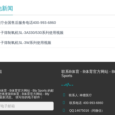
他新闻
疗全国售后服务电话400-993-6860
子筛制氧机SL-3A330/530系列使用视频
子筛制氧机SL-3W系列使用视频
阅
联系B体育 - B体育官方网站 - Bt
Sports
育 - B体育官方网站 - Bty Sports 的邮
将更新B体育 - B体育官方网站 - Bty
联系人: 神鹿医疗
s 的最新消息。 填写你的电子邮件：
联系电话: 400-993-6860
QQ:14675016（同微信）