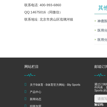
联系电话: 400-993-6860
其
QQ:14675016（同微信）
联系地址: 北京市房山区琉璃河镇
神鹿医
医用分
医用分
网站栏目
邮箱订
通过订阅B体
关于B体育 - B体育官方网站 - Bty Sports
件列表，您
Sport
产品中心
新闻动态
验证码:
招商加盟