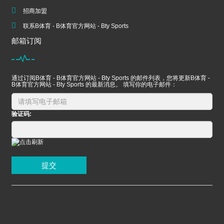
招商加盟
联系B体育 - B体育官方网站 - Bty Sports
邮箱订阅
通过订阅B体育 - B体育官方网站 - Bty Sports 的邮件列表，您将更新B体育 -
B体育官方网站 - Bty Sports 的最新消息。 填写你的电子邮件：
验证码:
提交