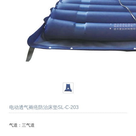
电动透气褥疮防治床垫SL-C-203
气道：三气道