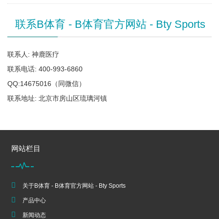
联系B体育 - B体育官方网站 - Bty Sports
联系人: 神鹿医疗
联系电话: 400-993-6860
QQ:14675016（同微信）
联系地址: 北京市房山区琉璃河镇
网站栏目
关于B体育 - B体育官方网站 - Bty Sports
产品中心
新闻动态